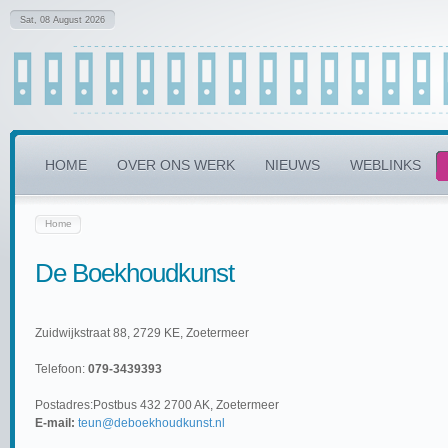
Sat, 08 August 2026
HOME
OVER ONS WERK
NIEUWS
WEBLINKS
Home
De Boekhoudkunst
Zuidwijkstraat 88, 2729 KE, Zoetermeer
Telefoon:
079-3439393
Postadres:Postbus 432 2700 AK, Zoetermeer
E-mail:
teun@deboekhoudkunst.nl